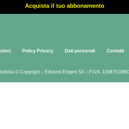
Acquista il tuo abbonamento
zioni
Policy Privacy
Dati personali
Contatti
Astrella © Copyright – Edizioni Empire Srl – P.IVA. 1168751096