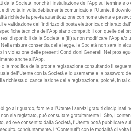
ti dalla Società, nonché l’installazione dell’App sul terminale o 
e di volta in volta debitamente comunicato all’Utente, il downlo
alità richiede la previa autenticazione con nome utente e passw
e validazione dell’indirizzo di posta elettronica dichiarato dall’
 specifiche tecniche dell’App siano compatibili con quelle del prop
resi disponibili dalla Società; e (iii) a non modificare l’App e/o 
. Nella misura consentita dalla legge, la Società non sarà in a
uato in violazione delle presenti Condizioni Generali. Nel prosie
erimento anche all’App.
o la modifica della propria registrazione consultando il seguen
ttuale dell’Utente con la Società e lo username e la password de
richiesta di cancellazione della registrazione, poiché, in tal ca
al riguardo, fornire all’Utente i servizi gratuiti disciplinati nel
 non sia registrato, può consultare gratuitamente il Sito, i contenu
ito, ed ove consentito dalla Società, l’Utente potrà pubblicare s
i seguito, congiuntamente, i “Contenuti”) con le modalità di volta i