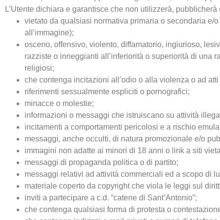
L’Utente dichiara e garantisce che non utilizzerà, pubblicherà
vietato da qualsiasi normativa primaria o secondaria e/o lesiv
all’immagine);
osceno, offensivo, violento, diffamatorio, ingiurioso, les
razziste o inneggianti all’inferiorità o superiorità di una 
religiosi;
che contenga incitazioni all’odio o alla violenza o ad atti i
riferimenti sessualmente espliciti o pornografici;
minacce o molestie;
informazioni o messaggi che istruiscano su attività illega
incitamenti a comportamenti pericolosi e a rischio emulaz
messaggi, anche occulti, di natura promozionale e/o pubb
immagini non adatte ai minori di 18 anni o link a siti vieta
messaggi di propaganda politica o di partito;
messaggi relativi ad attività commerciali ed a scopo di lu
materiale coperto da copyright che viola le leggi sul dirit
inviti a partecipare a c.d. “catene di Sant’Antonio”;
che contenga qualsiasi forma di protesta o contestazione c