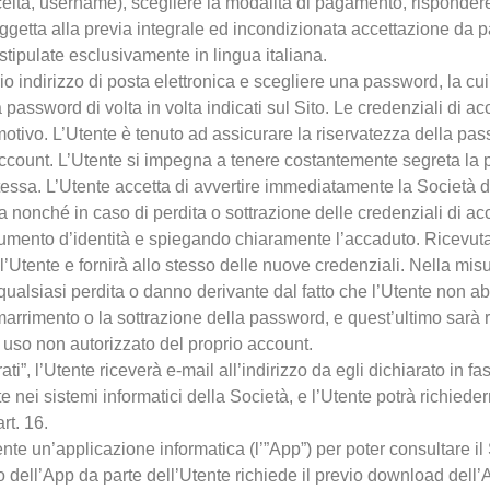
elta, username), scegliere la modalità di pagamento, rispondere
oggetta alla previa integrale ed incondizionata accettazione da p
tipulate esclusivamente in lingua italiana.
oprio indirizzo di posta elettronica e scegliere una password, la 
lla password di volta in volta indicati sul Sito. Le credenziali di 
tivo. L’Utente è tenuto ad assicurare la riservatezza della pas
rio account. L’Utente si impegna a tenere costantemente segreta l
stessa. L’Utente accetta di avvertire immediatamente la Società di
za nonché in caso di perdita o sottrazione delle credenziali di a
ocumento d’identità e spiegando chiaramente l’accaduto. Ricevuta 
’Utente e fornirà allo stesso delle nuove credenziali. Nella mis
ualsiasi perdita o danno derivante dal fatto che l’Utente non a
arrimento o la sottrazione della password, e quest’ultimo sarà r
 uso non autorizzato del proprio account.
i”, l’Utente riceverà e-mail all’indirizzo da egli dichiarato in fa
nei sistemi informatici della Società, e l’Utente potrà richied
rt. 16.
te un’applicazione informatica (l’”App”) per poter consultare il S
o dell’App da parte dell’Utente richiede il previo download dell’A