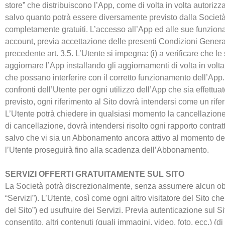
store” che distribuiscono l’App, come di volta in volta autorizza
salvo quanto potrà essere diversamente previsto dalla Società 
completamente gratuiti. L’accesso all’App ed alle sue funzion
account, previa accettazione delle presenti Condizioni Generali 
precedente art. 3.5. L’Utente si impegna: (i) a verificare che le
aggiornare l’App installando gli aggiornamenti di volta in volta 
che possano interferire con il corretto funzionamento dell’App
confronti dell’Utente per ogni utilizzo dell’App che sia effett
previsto, ogni riferimento al Sito dovrà intendersi come un rif
L’Utente potrà chiedere in qualsiasi momento la cancellazione 
di cancellazione, dovrà intendersi risolto ogni rapporto contra
salvo che vi sia un Abbonamento ancora attivo al momento della 
l’Utente proseguirà fino alla scadenza dell’Abbonamento.
SERVIZI OFFERTI GRATUITAMENTE SUL SITO
La Società potrà discrezionalmente, senza assumere alcun obbligo 
“Servizi”). L’Utente, così come ogni altro visitatore del Sito che
del Sito”) ed usufruire dei Servizi. Previa autenticazione sul S
consentito, altri contenuti (quali immagini, video, foto, ecc.) (d