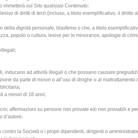
 o immetterà sul Sito qualsiasi Contenuto:
o di diritti di terzi (incluso, a titolo esemplificativo, il diritto al
ivo della dignità personale, blasfemo o che, a titolo esemplificat
razza, popolo o cultura, lesive per le minoranze, apologie di crimini
llegali;
li, inducano ad attività illegali o che possano causare pregiudizio
ione da parte di minori o all’uso di droghe o al maltrattamento d
licitaria;
ti a minori di 18 anni;
cro; affermazioni su persone non provate e/o non provabili e pert
to d’autore;
ontro la Società o i propri dipendenti, dirigenti o amministrator