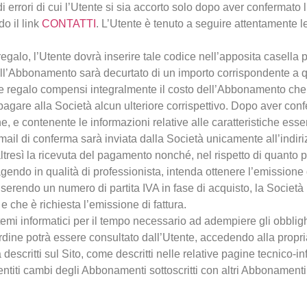
i errori di cui l’Utente si sia accorto solo dopo aver confermato 
do il link
CONTATTI
. L’Utente è tenuto a seguire attentamente le 
egalo, l’Utente dovrà inserire tale codice nell’apposita casella
 dell’Abbonamento sarà decurtato di un importo corrispondente a 
ce regalo compensi integralmente il costo dell’Abbonamento che 
pagare alla Società alcun ulteriore corrispettivo. Dopo aver conf
e, e contenente le informazioni relative alle caratteristiche es
a mail di conferma sarà inviata dalla Società unicamente all’indiri
 altresì la ricevuta del pagamento nonché, nel rispetto di quanto p
 agendo in qualità di professionista, intenda ottenere l’emissione d
nserendo un numero di partita IVA in fase di acquisto, la Societ
e che è richiesta l’emissione di fattura.
temi informatici per il tempo necessario ad adempiere gli obbligh
n ordine potrà essere consultato dall’Utente, accedendo alla propr
 descritti sul Sito, come descritti nelle relative pagine tecnico-i
ntiti cambi degli Abbonamenti sottoscritti con altri Abbonamenti