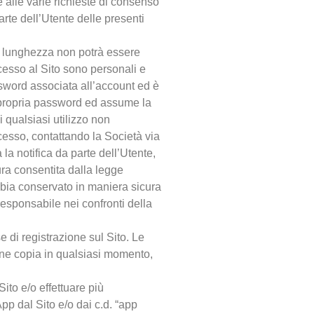
 alle varie richieste di consenso
arte dell’Utente delle presenti
cui lunghezza non potrà essere
accesso al Sito sono personali e
sword associata all’account ed è
a propria password ed assume la
 qualsiasi utilizzo non
ccesso, contattando la Società via
la notifica da parte dell’Utente,
ura consentita dalla legge
bbia conservato in maniera sicura
esponsabile nei confronti della
se di registrazione sul Sito. Le
erne copia in qualsiasi momento,
ito e/o effettuare più
pp dal Sito e/o dai c.d. “app