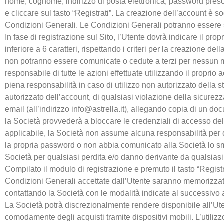
nome, cognome, indirizzo di posta elettronica, password presc
e cliccare sul tasto “Registrati”. La creazione dell’account è s
Condizioni Generali. Le Condizioni Generali potranno essere s
In fase di registrazione sul Sito, l’Utente dovrà indicare il pr
inferiore a 6 caratteri, rispettando i criteri per la creazione de
non potranno essere comunicate o cedute a terzi per nessun mo
responsabile di tutte le azioni effettuate utilizzando il prop
piena responsabilità in caso di utilizzo non autorizzato della 
autorizzato dell’account, di qualsiasi violazione della sicurez
email (all’indirizzo info@astrella.it), allegando copia di un d
la Società provvederà a bloccare le credenziali di accesso dell
applicabile, la Società non assume alcuna responsabilità per q
la propria password o non abbia comunicato alla Società lo sm
Società per qualsiasi perdita e/o danno derivante da qualsiasi
Compilato il modulo di registrazione e premuto il tasto “Registrat
Condizioni Generali accettate dall’Utente saranno memorizzate 
contattando la Società con le modalità indicate al successivo a
La Società potrà discrezionalmente rendere disponibile all’Uten
comodamente degli acquisti tramite dispositivi mobili. L’utilizz