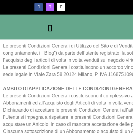
Le presenti Condizioni Generali di Utilizzo del Sito e di Vendita 
congiuntamente, il “Blog”) da parte dell’utente registrato, la s
l’acquisto degli articoli di volta in volta venduti sul negozio vir
Le presenti Condizioni Generali costituiscono un accordo vincola
sede legale in Viale Zara 58 20124 Milano, P. IVA 11687510963 
AMBITO DI APPLICAZIONE DELLE CONDIZIONI GENERA
Le presenti Condizioni Generali costituiscono il complessivo acc
Abbonamenti ed all’acquisto degli Articoli di volta in volta vend
Dichiarando di accettare le presenti Condizioni Generali all’at
l’Utente si impegna a rispettare le presenti Condizioni General
acquistare un Articolo, in caso di mancata accettazione delle 
Ciascuna sottoscrizione di un Abbonamento o acquisto di un Art