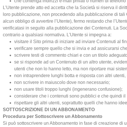
che contenga indirizzi e-mail privati o numeri di telefono o
L’Utente prende atto ed accetta che la Società si riserva il di
loro pubblicazione, non procedendo alla pubblicazione di tali
alcun obbligo di avvertire l’Utente), fermo restando che l’Utente
verificatasi in seguito alla pubblicazione dei Contenuti. La Soc
contrario a qualsiasi normativa. L’Utente si impegna a:
visitare il Sito prima di iniziare ad inviare Contenuti al fi
verificare sempre quello che si invia e ad assicurarsi ch
scrivere testi di commento chiari e con un titolo adeguat
se si risponde ad un Contenuto di un altro utente, eviden
utenti che non lo hanno letto, ma non riportare mai sist
non intraprendere lunghi botta e risposta con altri utenti, 
non scrivere in maiuscolo dove non necessario;
non usare titoli troppo lunghi (ingenerano confusione);
considerare che i contenuti sono pubblici e che quindi il Co
rispettare gli altri utenti, soprattutto quelli che hanno ide
SOTTOSCRIZIONE DI UN ABBONAMENTO
Procedura per Sottoscrivere un Abbonamento
Si può sottoscrivere un Abbonamento in fase di creazione di un