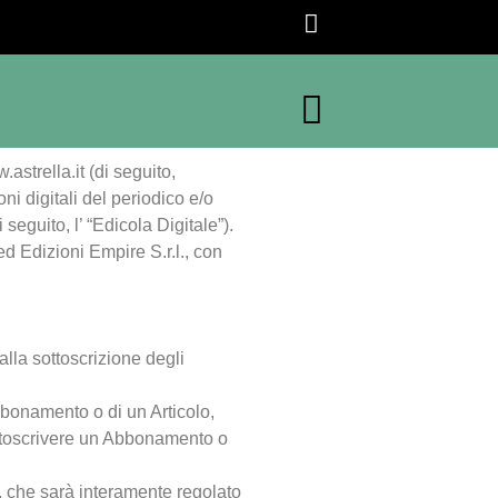
.astrella.it (di seguito,
ni digitali del periodico e/o
i seguito, l’ “
Edicola Digitale
”)
.
ed Edizioni Empire S.r.l., con
alla sottoscrizione degli
bbonamento o di un Articolo,
sottoscrivere un Abbonamento o
, che sarà interamente regolato