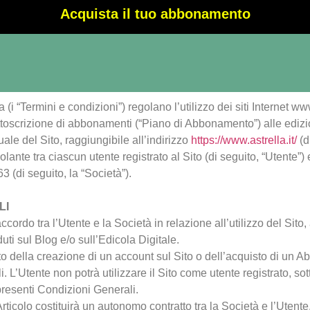
Acquista il tuo abbonamento
(i “Termini e condizioni”) regolano l’utilizzo dei siti Internet www
ottoscrizione di abbonamenti (“Piano di Abbonamento”) alle edizio
tuale del Sito, raggiungibile all’indirizzo
https://www.astrella.it/
(d
nte tra ciascun utente registrato al Sito (di seguito, “Utente”) 
(di seguito, la “Società”).
LI
ordo tra l’Utente e la Società in relazione all’utilizzo del Sito, 
uti sul Blog e/o sull’Edicola Digitale.
to della creazione di un account sul Sito o dell’acquisto di un A
i. L’Utente non potrà utilizzare il Sito come utente registrato, 
presenti Condizioni Generali.
icolo costituirà un autonomo contratto tra la Società e l’Utente