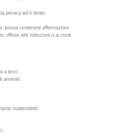
la privacy ed il diritto
ivo, possa contenere affermazioni
, offese alle istituzioni o ai credi
 a terzi;
i animali;
anto inattendibili;
i;