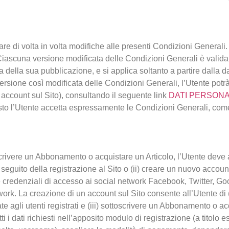
rtare di volta in volta modifiche alle presenti Condizioni Generali
 Ciascuna versione modificata delle Condizioni Generali è valida 
ta della sua pubblicazione, e si applica soltanto a partire dalla 
 versione così modificata delle Condizioni Generali, l’Utente potr
account sul Sito), consultando il seguente link
DATI PERSONA
o l’Utente accetta espressamente le Condizioni Generali, come d
ttoscrivere un Abbonamento o acquistare un Articolo, l’Utente deve
seguito della registrazione al Sito o (ii) creare un nuovo account
prie credenziali di accesso ai social network Facebook, Twitter, G
work. La creazione di un account sul Sito consente all’Utente di (
vate agli utenti registrati e (iii) sottoscrivere un Abbonamento o a
i i dati richiesti nell’apposito modulo di registrazione (a titolo 