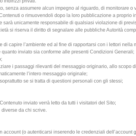
 indirizzi privati.
ritto, senza assumere alcun impegno al riguardo, di monitorare o 
 Contenuti o rimuovendoli dopo la loro pubblicazione a proprio i
 sarà unicamente responsabile di qualsiasi violazione di prevision
ietà si riserva il diritto di segnalare alle pubbliche Autorità co
ne di capire l’ambiente ed al fine di rapportarsi con i lettori nella
e quanto inviato sia conforme alle presenti Condizioni Generali;
o;
ziare i passaggi rilevanti del messaggio originario, allo scopo d
ematicamente l’intero messaggio originale;
soprattutto se si tratta di questioni personali con gli stessi;
ntenuto inviato verrà letto da tutti i visitatori del Sito;
e diverse da chi scrive.
 account (o autenticarsi inserendo le credenziali dell’account g