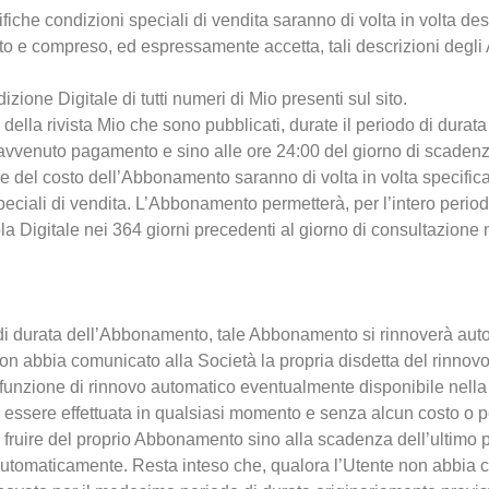
fiche condizioni speciali di vendita saranno di volta in volta des
etto e compreso, ed espressamente accetta, tali descrizioni degl
ione Digitale di tutti numeri di Mio presenti sul sito.
della rivista Mio che sono pubblicati, durate il periodo di dura
di avvenuto pagamento e sino alle ore 24:00 del giorno di scade
del costo dell’Abbonamento saranno di volta in volta specificati 
speciali di vendita. L’Abbonamento permetterà, per l’intero perio
la Digitale nei 364 giorni precedenti al giorno di consultazione 
o di durata dell’Abbonamento, tale Abbonamento si rinnoverà au
on abbia comunicato alla Società la propria disdetta del rinnovo
 funzione di rinnovo automatico eventualmente disponibile nella
uò essere effettuata in qualsiasi momento e senza alcun costo o pe
 fruire del proprio Abbonamento sino alla scadenza dell’ultimo p
automaticamente. Resta inteso che, qualora l’Utente non abbia c