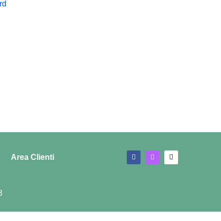
rd
Area Clienti
3