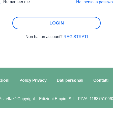
Remember me
Hai perso la passwo
LOGIN
Non hai un account?
REGISTRATI
zioni
Policy Privacy
Dati personali
Contatti
Astrella © Copyright – Edizioni Empire Srl – P.IVA. 1168751096